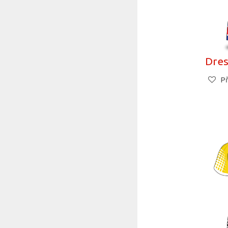
Dres
Př