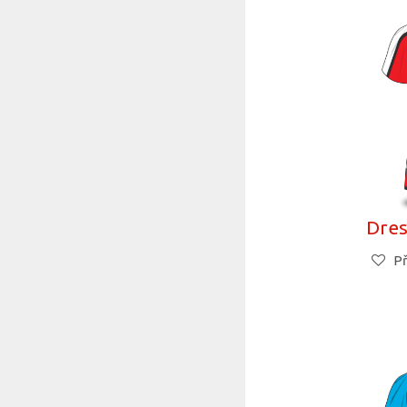
Dres
Př