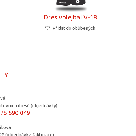
7
Dres volejbal V-18
Přidat do oblíbených
KTY
ová
rtovních dresů (objednávky)
775 590 049
líková
P (objednávky, fakturace)