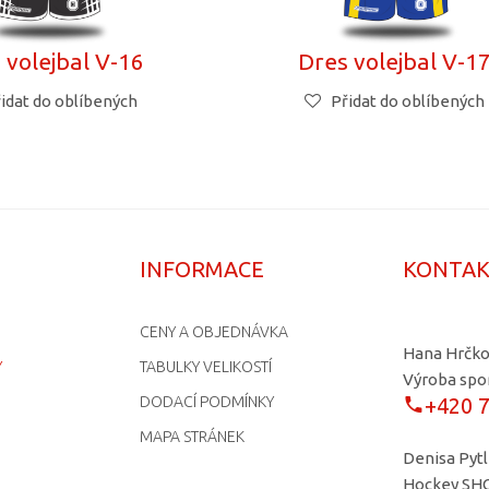
 volejbal V-16
Dres volejbal V-1
idat do oblíbených
Přidat do oblíbených
INFORMACE
KONTA
CENY A OBJEDNÁVKA
Hana Hrčk
Y
TABULKY VELIKOSTÍ
Výroba spo
DODACÍ PODMÍNKY
+420 
MAPA STRÁNEK
Denisa Pyt
Hockey SHO