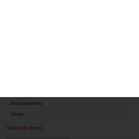
Vzorník barev
Přidat do oblíbených
Porovnat
Dotaz na produkt
Velikosti a střihy
Ceny a objednávka
Materiál a barvy
Předlohy a loga
Dodací podmínky
Údržba
Velikosti dresů