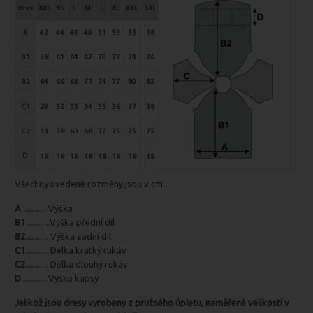
dres
XXS
XS
S
M
L
XL
XXL
3XL
A
42
44
46
49
51
53
55
58
B1
58
61
64
67
70
72
74
76
B2
64
66
68
71
74
77
80
82
C1
29
32
33
34
35
36
37
38
C2
53
58
63
68
72
75
75
75
D
18
18
18
18
18
18
18
18
Všechny uvedené rozměny jsou v cm.
A
........... Výška
B1
...........Výška přední díl
B2
........... Výška zadní díl
C1
........... Délka krátký rukáv
C2
........... Délka dlouhý rukáv
D
........... Výška kapsy
Jelikož jsou dresy vyrobeny z pružného úpletu, naměřené velikosti v