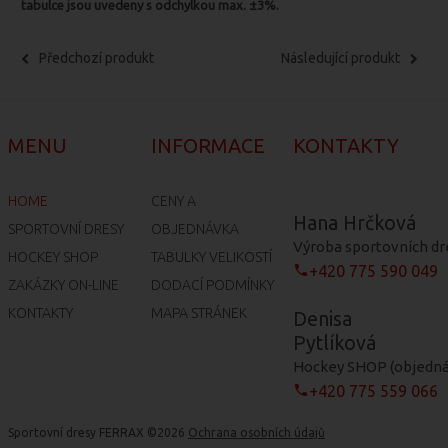
tabulce jsou uvedeny s odchylkou max. ±3%.
Předchozí produkt
Následující produkt
MENU
INFORMACE
KONTAKTY
HOME
CENY A
Hana Hrčková
SPORTOVNÍ DRESY
OBJEDNÁVKA
Výroba sportovních dr
HOCKEY SHOP
TABULKY VELIKOSTÍ
+420 775 590 049
ZAKÁZKY ON-LINE
DODACÍ PODMÍNKY
KONTAKTY
MAPA STRÁNEK
Denisa
Pytlíková
Hockey SHOP (objednáv
+420 775 559 066
Sportovní dresy FERRAX
©
2026
Ochrana osobních údajů