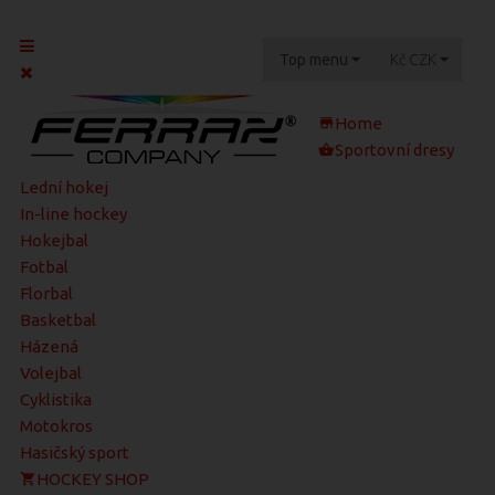
Top menu
Kč
CZK
Home
Sportovní dresy
Lední hokej
In-line hockey
Hokejbal
Fotbal
Florbal
Basketbal
Házená
Volejbal
Cyklistika
Motokros
Hasičský sport
HOCKEY SHOP