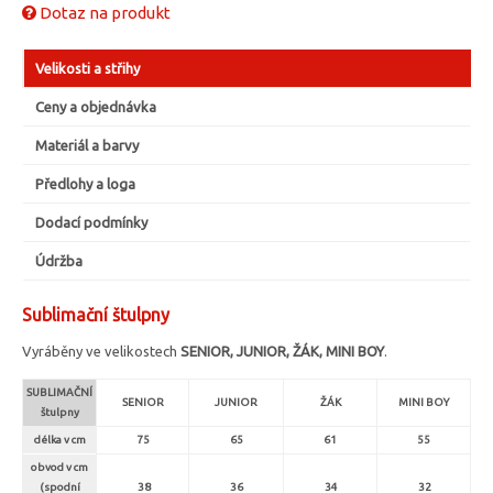
Dotaz na produkt
Velikosti a střihy
Ceny a objednávka
Materiál a barvy
Předlohy a loga
Dodací podmínky
Údržba
Sublimační štulpny
Vyráběny ve velikostech
SENIOR, JUNIOR, ŽÁK, MINI BOY
.
SUBLIMAČNÍ
SENIOR
JUNIOR
ŽÁK
MINI BOY
štulpny
délka v cm
75
65
61
55
obvod v cm
(spodní
38
36
34
32