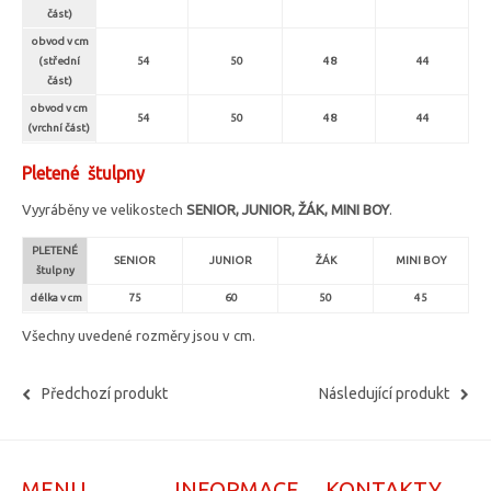
část)
obvod v cm
(střední
54
50
48
44
část)
obvod v cm
54
50
48
44
(vrchní část)
Pletené štulpny
Vyyráběny ve velikostech
SENIOR, JUNIOR, ŽÁK
, MINI BOY
.
PLETENÉ
SENIOR
JUNIOR
ŽÁK
MINI BOY
štulpny
délka v cm
75
60
50
45
Všechny uvedené rozměry jsou v cm.
Předchozí produkt
Následující produkt
MENU
INFORMACE
KONTAKTY