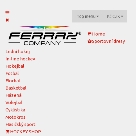
Top menu
Kč
CZK
Home
Sportovní dresy
Lední hokej
In-line hockey
Hokejbal
Fotbal
Florbal
Basketbal
Házená
Volejbal
Cyklistika
Motokros
Hasičský sport
HOCKEY SHOP