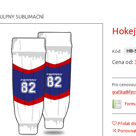
TULPNY SUBLIMAČNÍ
Hokej
HB-
Kód:
Cena od:
Pro cenovou 
grafika@ferr
Formu
Přidat d
Porovna