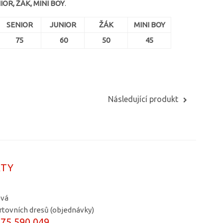
IOR, ŽÁK
, MINI BOY
.
SENIOR
JUNIOR
ŽÁK
MINI BOY
75
60
50
45
Následující produkt
KTY
ová
rtovních dresů (objednávky)
775 590 049