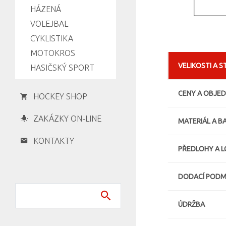
HÁZENÁ
VOLEJBAL
CYKLISTIKA
MOTOKROS
VELIKOSTI A S
HASIČSKÝ SPORT
CENY A OBJE
HOCKEY SHOP
ZAKÁZKY ON-LINE
MATERIÁL A B
KONTAKTY
PŘEDLOHY A 
DODACÍ PODM
ÚDRŽBA