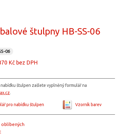
balové štulpny HB-SS-06
SS-06
370 Kč
bez DPH
nabídku štulpen zašlete vyplněný formulář na
ax.cz
.
lář pro nabídku štulpen
Vzorník barev
o oblíbených
t