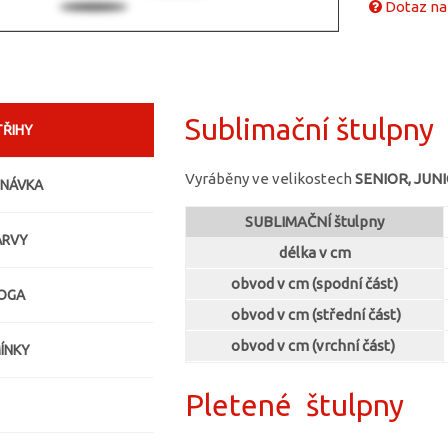
Dotaz na
Sublimační štulpny
TŘIHY
Vyráběny ve velikostech
SENIOR, JUNI
DNÁVKA
SUBLIMAČNÍ štulpny
ARVY
délka v cm
obvod v cm (spodní část)
LOGA
obvod v cm (střední část)
obvod v cm (vrchní část)
ÍNKY
Pletené štulpny