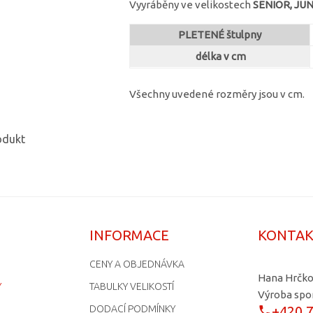
Vyyráběny ve velikostech
SENIOR, JUN
PLETENÉ štulpny
délka v cm
Všechny uvedené rozměry jsou v cm.
odukt
INFORMACE
KONTA
CENY A OBJEDNÁVKA
Hana Hrčk
Y
TABULKY VELIKOSTÍ
Výroba spo
DODACÍ PODMÍNKY
+420 