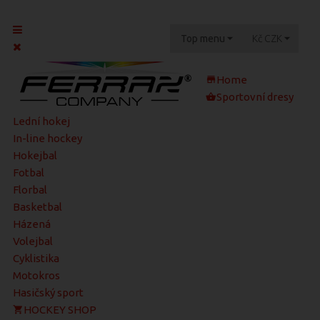
Top menu
Kč
CZK
Home
Sportovní dresy
Lední hokej
In-line hockey
Hokejbal
Fotbal
Florbal
Basketbal
Házená
Volejbal
Cyklistika
Motokros
Hasičský sport
HOCKEY SHOP