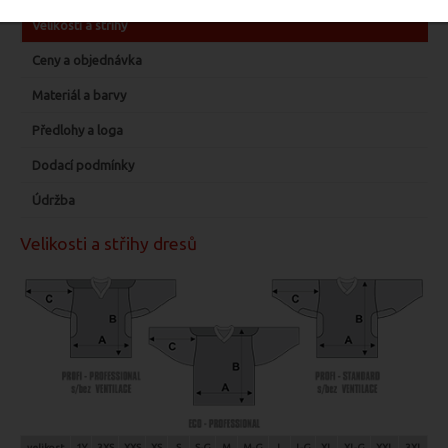
Velikosti a střihy
Ceny a objednávka
Materiál a barvy
Předlohy a loga
Dodací podmínky
Údržba
Velikosti a střihy dresů
velikost
1Y
3XS
XXS
XS
S
S-G
M
M-G
L
L-G
XL
XL-G
XXL
3XL