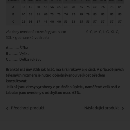
A
33
45
50
53
56
65
60
70
65
75
69
76
73
81
B
40
55
61
68
73
73
76
76
79
79
85
85
85
85
C
28
34
37
44
48
48
53
53
55
55
57
57
57
57
všechny uvedené rozměry jsou v cm S-G,
M-G, L-G, XL-G,
3XL - golmanské velikosti
A
........... Šířka
B
........... Výška
C
........... Délka rukávu
Brankář má jiný střih jak hráč, má širší rukávy a je širší. V případě jiných
tělesných rozměrů je nutno objednávanou velikost předem
konzultovat.
Jelikož jsou dresy vyrobeny z pružného úpletu, naměřené velikosti v
tabulce jsou uvedeny s odchylkou max. ±3%.
Předchozí produkt
Následující produkt